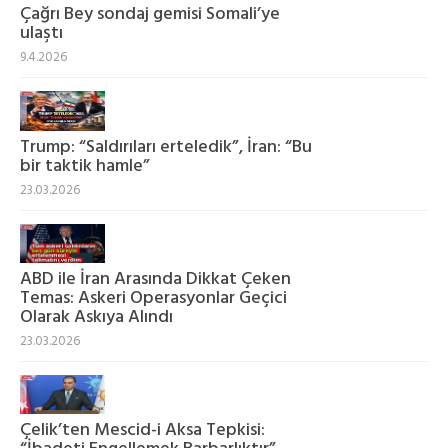
Çağrı Bey sondaj gemisi Somali’ye
ulaştı
9.4.2026
Trump: “Saldırıları erteledik”, İran: “Bu
bir taktik hamle”
23.03.2026
ABD ile İran Arasında Dikkat Çeken
Temas: Askeri Operasyonlar Geçici
Olarak Askıya Alındı
23.03.2026
Çelik’ten Mescid-i Aksa Tepkisi: