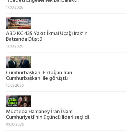
“İbadeti Engellemek Barbarlıktır”
17.03.2026
ABD KC-135 Yakıt İkmal Uçağı Irak’ın
Batısında Düştü
13.03.2026
Cumhurbaşkanı Erdoğan İran
Cumhurbaşkanı ile görüştü
10.03.2026
Mücteba Hamaney İran İslam
Cumhuriyeti’nin üçüncü lideri seçildi
09.03.2026