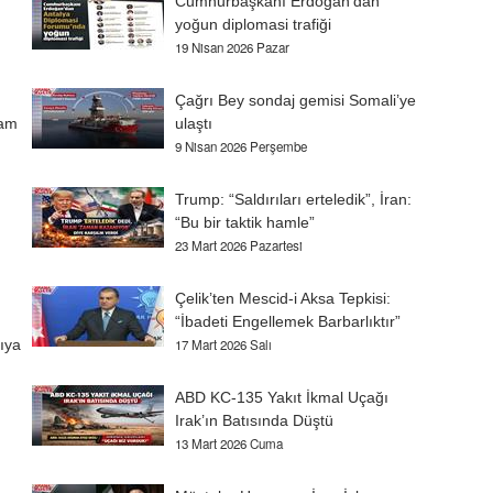
Cumhurbaşkanı Erdoğan’dan
yoğun diplomasi trafiği
19 Nisan 2026 Pazar
Çağrı Bey sondaj gemisi Somali’ye
iam
ulaştı
9 Nisan 2026 Perşembe
Trump: “Saldırıları erteledik”, İran:
“Bu bir taktik hamle”
23 Mart 2026 Pazartesi
Çelik’ten Mescid-i Aksa Tepkisi:
“İbadeti Engellemek Barbarlıktır”
ıya
17 Mart 2026 Salı
ABD KC-135 Yakıt İkmal Uçağı
Irak’ın Batısında Düştü
13 Mart 2026 Cuma