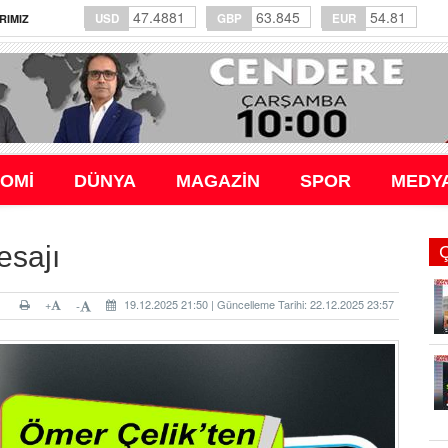
47.4881
63.845
54.81
USD
GBP
EUR
RIMIZ
OMİ
DÜNYA
MAGAZİN
SPOR
MEDY
esajı
+
19.12.2025 21:50 | Güncelleme Tarihi: 22.12.2025 23:57
-