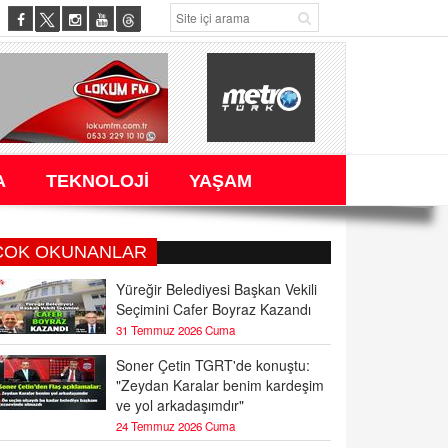
A
TEKNOLOJİ
YAŞAM
ÇOK OKUNANLAR
Yüreğir Belediyesi Başkan Vekili
Seçimini Cafer Boyraz Kazandı
31 Temmuz 2026 Cuma
Soner Çetin TGRT'de konuştu:
"Zeydan Karalar benim kardeşim
ve yol arkadaşımdır"
24 Temmuz 2026 Cuma