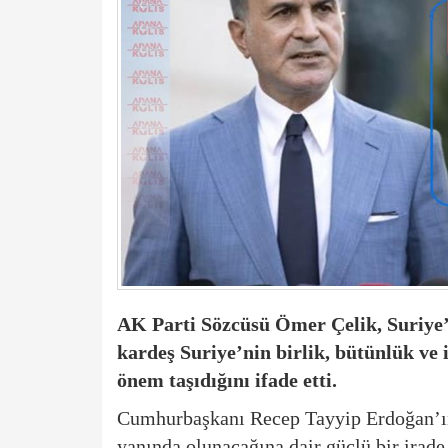
AK Parti Sözcüsü Ömer Çelik, Suriye’y
kardeş Suriye’nin birlik, bütünlük ve 
önem taşıdığını ifade etti.
Cumhurbaşkanı Recep Tayyip Erdoğan’ın
yanında olunacağına dair güçlü bir irade