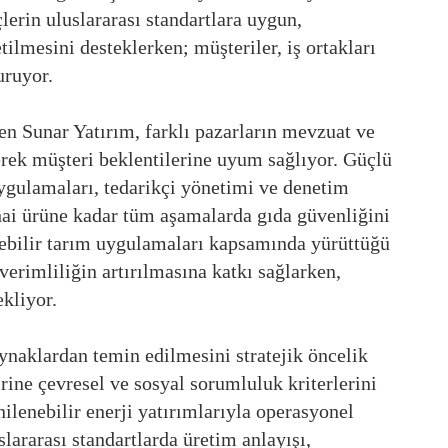
lerin uluslararası standartlara uygun,
tilmesini desteklerken; müşteriler, iş ortakları
uruyor.
en Sunar Yatırım, farklı pazarların mevzuat ve
derek müşteri beklentilerine uyum sağlıyor. Güçlü
 uygulamaları, tedarikçi yönetimi ve denetim
ai ürüne kadar tüm aşamalarda gıda güvenliğini
ülebilir tarım uygulamaları kapsamında yürüttüğü
verimliliğin artırılmasına katkı sağlarken,
ekliyor.
naklardan temin edilmesini stratejik öncelik
rine çevresel ve sosyal sorumluluk kriterlerini
nilenebilir enerji yatırımlarıyla operasyonel
slararası standartlarda üretim anlayışı,