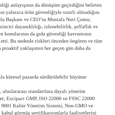
nliği anlayışının da dönüşüm geçirdiğini belirten
n yalnızca ürün güvenliğiyle sınırlı olmadığını
ulu Başkanı ve CEO’su Mustafa Nuri Çomu;
inciri dayanıklılığı, izlenebilirlik, şeffaflık ve
im konularının da gıda güvenliği kavramının
e etti. Bu nedenle riskleri önceden öngören ve tüm
n proaktif yaklaşımın her geçen gün daha da
mla küresel pazarda sürdürülebilir büyüme
, uluslararası standartlara dayalı yönetim
irket; Excipact GMP, ISO 22000 ve FSSC 22000
O 9001 Kalite Yönetim Sistemi, Non-GMO ve
 kabul görmüş sertifikasyonlarla faaliyetlerini