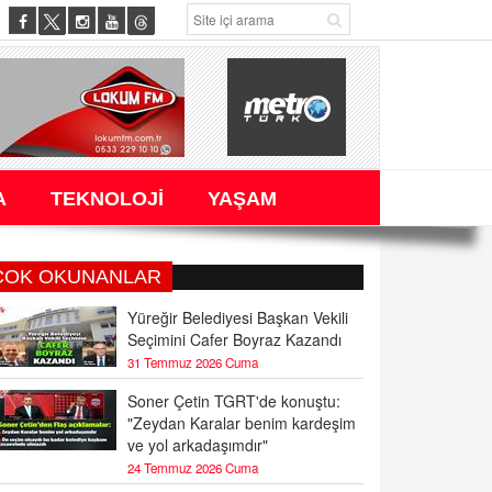
A
TEKNOLOJİ
YAŞAM
ÇOK OKUNANLAR
Yüreğir Belediyesi Başkan Vekili
Seçimini Cafer Boyraz Kazandı
31 Temmuz 2026 Cuma
Soner Çetin TGRT'de konuştu:
"Zeydan Karalar benim kardeşim
ve yol arkadaşımdır"
24 Temmuz 2026 Cuma