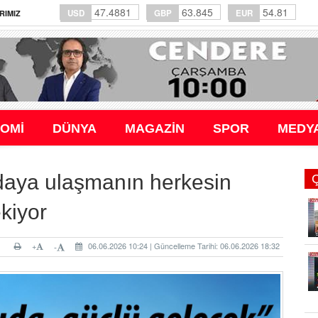
47.4881
63.845
54.81
USD
GBP
EUR
RIMIZ
OMİ
DÜNYA
MAGAZİN
SPOR
MEDY
ıdaya ulaşmanın herkesin
kiyor
+
06.06.2026 10:24 | Güncelleme Tarihi: 06.06.2026 18:32
-