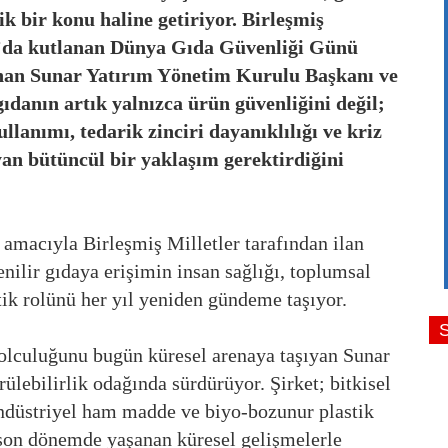
ik bir konu haline getiriyor. Birleşmiş
an’da kutlanan Dünya Gıda Güvenliği Günü
nan Sunar Yatırım Yönetim Kurulu Başkanı ve
danın artık yalnızca ürün güvenliğini değil;
ullanımı, tedarik zinciri dayanıklılığı ve kriz
yan bütüncül bir yaklaşım gerektirdiğini
macıyla Birleşmiş Milletler tarafından ilan
ilir gıdaya erişimin insan sağlığı, toplumsal
tik rolünü her yıl yeniden gündeme taşıyor.
olculuğunu bugün küresel arenaya taşıyan Sunar
rülebilirlik odağında sürdürüyor. Şirket; bitkisel
 endüstriyel ham madde ve biyo-bozunur plastik
, son dönemde yaşanan küresel gelişmelerle