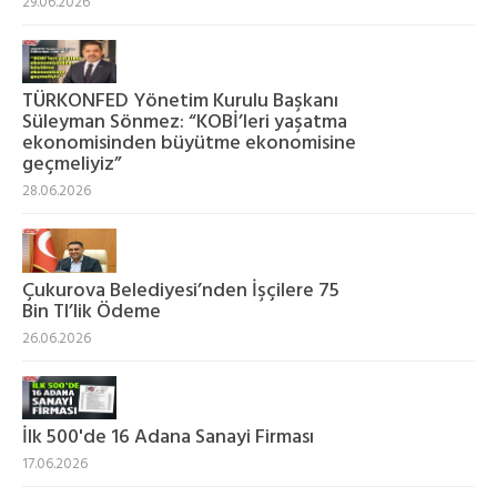
29.06.2026
TÜRKONFED Yönetim Kurulu Başkanı
Süleyman Sönmez: “KOBİ’leri yaşatma
ekonomisinden büyütme ekonomisine
geçmeliyiz”
28.06.2026
Çukurova Belediyesi’nden İşçilere 75
Bin Tl’lik Ödeme
26.06.2026
İlk 500'de 16 Adana Sanayi Firması
17.06.2026