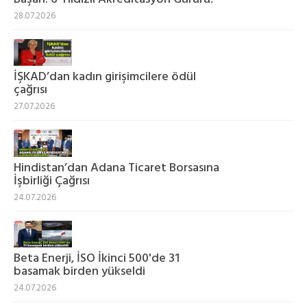
28.07.2026
İŞKAD’dan kadın girişimcilere ödül
çağrısı
27.07.2026
Hindistan’dan Adana Ticaret Borsasına
İşbirliği Çağrısı
24.07.2026
Beta Enerji, İSO İkinci 500'de 31
basamak birden yükseldi
24.07.2026