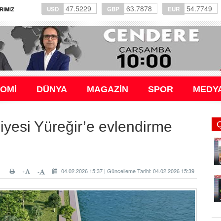
47.5229
63.7878
54.7749
USD
GBP
EUR
RIMIZ
OMİ
DÜNYA
MAGAZİN
SPOR
MEDY
yesi Yüreğir’e evlendirme
+
04.02.2026 15:37 | Güncelleme Tarihi: 04.02.2026 15:39
-