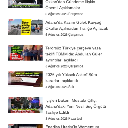
Özkan’dan Gündeme İlişkin
Önemli Açıklamalar
6 Ağustos 2026 Perşembe
Adana'da Kasım Gülek Kavşağı
Okullar Açılmadan Trafiğe Açılacak
5 Ağustos 2026 Çarşamba
Terörsüz Türkiye çerçeve yasa
teklifi TBMM'de: Abdullah Güler
ayrıntıları açıkladı
5 Ağustos 2026 Çarşamba
i
2026 yılı Yüksek Askerî Şûra
kararları açıklandı
4 Ağustos 2026 Salı
İçişleri Bakanı Mustafa Çiftçi:
Adana'daki Yeni Nesil Suç Örgütü
Tasfiye Edildi
3 Ağustos 2026 Pazartesi
Enerjisa Üretim'in Womentum