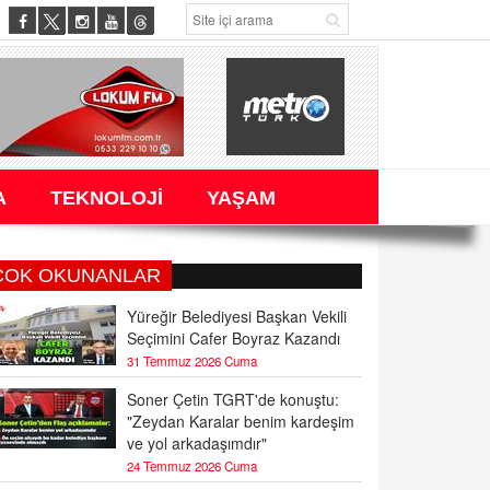
A
TEKNOLOJİ
YAŞAM
ÇOK OKUNANLAR
Yüreğir Belediyesi Başkan Vekili
Seçimini Cafer Boyraz Kazandı
31 Temmuz 2026 Cuma
Soner Çetin TGRT'de konuştu:
"Zeydan Karalar benim kardeşim
ve yol arkadaşımdır"
24 Temmuz 2026 Cuma