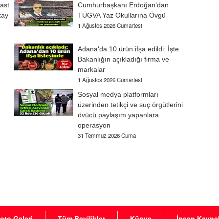
ast
Cumhurbaşkanı Erdoğan'dan
kay
TÜGVA Yaz Okullarına Övgü
1 Ağustos 2026 Cumartesi
Adana'da 10 ürün ifşa edildi: İşte
Bakanlığın açıkladığı firma ve
markalar
1 Ağustos 2026 Cumartesi
Sosyal medya platformları
üzerinden tetikçi ve suç örgütlerini
övücü paylaşım yapanlara
operasyon
31 Temmuz 2026 Cuma
oto Galeri
Tüm Bayilikler
Künye
İnsan Kaynak