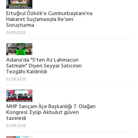
Ertuğrul Özkök'e Cumhurbaşkanı'na
Hakaret Suçlamasıyla Re'sen
Soruşturma
03.08.2026
Adana'da "5'ten Az Lahmacun
Satmam" Diyen Seyyar Satıcının
Tezgâhı Kaldırıldı
02.08.2026
MHP Sarıçam İlçe Başkanlığı 7. Olağan
Kongresi: Eyüp Akbulut güven
tazeledi
02.08.2026