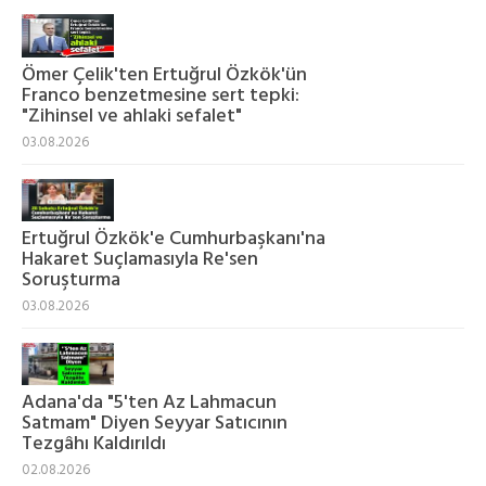
Ömer Çelik'ten Ertuğrul Özkök'ün
Franco benzetmesine sert tepki:
"Zihinsel ve ahlaki sefalet"
03.08.2026
Ertuğrul Özkök'e Cumhurbaşkanı'na
Hakaret Suçlamasıyla Re'sen
Soruşturma
03.08.2026
Adana'da "5'ten Az Lahmacun
Satmam" Diyen Seyyar Satıcının
Tezgâhı Kaldırıldı
02.08.2026