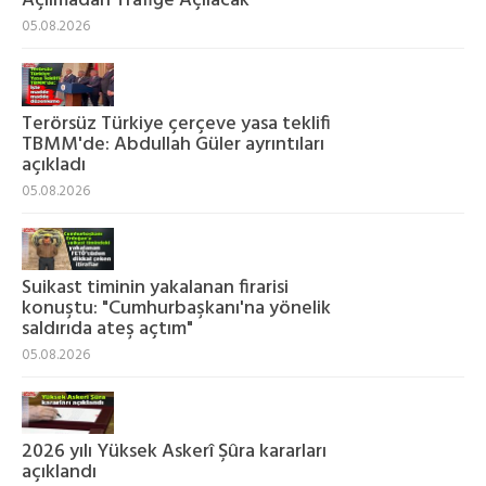
Açılmadan Trafiğe Açılacak
05.08.2026
Terörsüz Türkiye çerçeve yasa teklifi
TBMM'de: Abdullah Güler ayrıntıları
açıkladı
05.08.2026
Suikast timinin yakalanan firarisi
konuştu: "Cumhurbaşkanı'na yönelik
saldırıda ateş açtım"
05.08.2026
2026 yılı Yüksek Askerî Şûra kararları
açıklandı