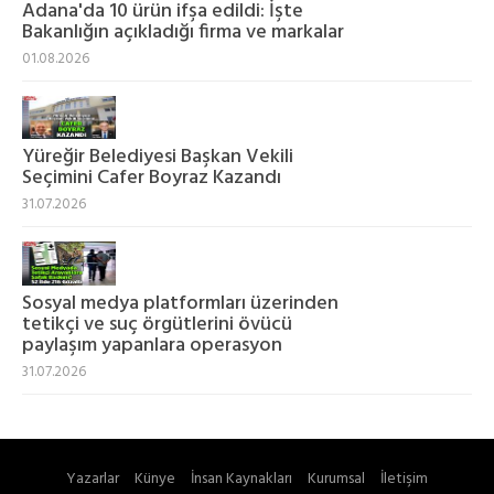
Adana'da 10 ürün ifşa edildi: İşte
Bakanlığın açıkladığı firma ve markalar
01.08.2026
Yüreğir Belediyesi Başkan Vekili
Seçimini Cafer Boyraz Kazandı
31.07.2026
Sosyal medya platformları üzerinden
tetikçi ve suç örgütlerini övücü
paylaşım yapanlara operasyon
31.07.2026
Yazarlar
Künye
İnsan Kaynakları
Kurumsal
İletişim