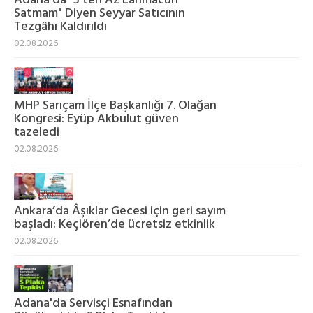
Adana'da "5'ten Az Lahmacun
Satmam" Diyen Seyyar Satıcının
Tezgâhı Kaldırıldı
02.08.2026
MHP Sarıçam İlçe Başkanlığı 7. Olağan
Kongresi: Eyüp Akbulut güven
tazeledi
02.08.2026
Ankara’da Âşıklar Gecesi için geri sayım
başladı: Keçiören’de ücretsiz etkinlik
02.08.2026
Adana'da Servisçi Esnafından