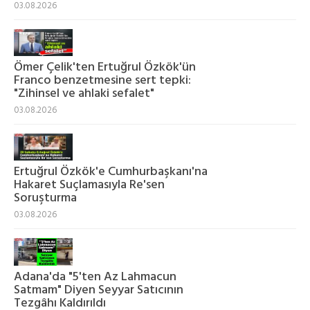
03.08.2026
Ömer Çelik'ten Ertuğrul Özkök'ün
Franco benzetmesine sert tepki:
"Zihinsel ve ahlaki sefalet"
03.08.2026
Ertuğrul Özkök'e Cumhurbaşkanı'na
Hakaret Suçlamasıyla Re'sen
Soruşturma
03.08.2026
Adana'da "5'ten Az Lahmacun
Satmam" Diyen Seyyar Satıcının
Tezgâhı Kaldırıldı