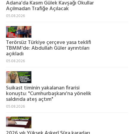
Adana'da Kasım Gülek Kavşağı Okullar
Açılmadan Trafiğe Açılacak
05.08.2026
Terörsüz Türkiye çerçeve yasa teklifi
TBMM'de: Abdullah Güler ayrıntıları
açıkladı
05.08.2026
Suikast timinin yakalanan firarisi
konuştu: "Cumhurbaşkanı'na yönelik
saldırıda ateş açtım"
05.08.2026
2026 yılı Yüksek Askerî Şûra kararları