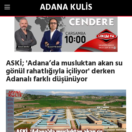
ADANA KULİS
ASKİ; 'Adana’da musluktan akan su
gönül rahatlığıyla içiliyor' derken
Adanalı farklı düşünüyor