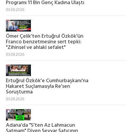
Programı 11 Bin Genç Kadına Ulaştı
03.08.2026
Ömer Çelik'ten Ertuğrul Özkök'ün
Franco benzetmesine sert tepki:
"Zihinsel ve ahlaki sefalet"
03.08.2026
Ertuğrul Özkök'e Cumhurbaşkanı'na
Hakaret Suçlamasıyla Re'sen
Soruşturma
03.08.2026
Adana'da "5'ten Az Lahmacun
Satmam" Diyen Seyyar Satıcının