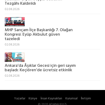
Tezgâhı Kaldırıldı
02.08.2026
MHP Sarıçam İlçe Başkanlığı 7. Olağan
Kongresi: Eyüp Akbulut güven
tazeledi
02.08.2026
Ankara’da Âşıklar Gecesi için geri sayım
başladı: Keçiören’de ücretsiz etkinlik
02.08.2026
Yazarlar
Künye
İnsan Kaynakları
Kurumsal
İletişim
© 2020 ADANA KULİS.