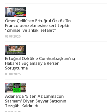
Ömer Çelik'ten Ertuğrul Özkök'ün
Franco benzetmesine sert tepki:
"Zihinsel ve ahlaki sefalet"
03.08.2026
Ertuğrul Özkök'e Cumhurbaşkanı'na
Hakaret Suçlamasıyla Re'sen
Soruşturma
03.08.2026
Adana'da "5'ten Az Lahmacun
Satmam" Diyen Seyyar Satıcının
Tezgâhı Kaldırıldı