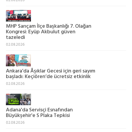
02.08.2026
MHP Sarıçam İlçe Başkanlığı 7. Olağan
Kongresi: Eyüp Akbulut güven
tazeledi
02.08.2026
Ankara’da Âşıklar Gecesi için geri sayım
başladı: Keçiören’de ücretsiz etkinlik
02.08.2026
Adana'da Servisçi Esnafından
Büyükşehir'e S Plaka Tepkisi
02.08.2026