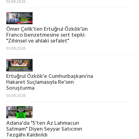
03.08.2026
Ömer Çelik'ten Ertuğrul Özkök'ün
Franco benzetmesine sert tepki:
"Zihinsel ve ahlaki sefalet"
03.08.2026
Ertuğrul Özkök'e Cumhurbaşkanı'na
Hakaret Suçlamasıyla Re'sen
Soruşturma
03.08.2026
Adana'da "5'ten Az Lahmacun
Satmam" Diyen Seyyar Satıcının
Tezgâhı Kaldırıldı