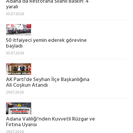
Adana'da Restorana Silahlı Baskın: 4
yaralı
30.07.2026
50 itfaiyeci yemin ederek görevine
başladı
30.07.2026
AK Parti'de Seyhan İlçe Başkanlığına
Ali Coşkun Atandı
29.07.2026
Adana Valiliği'nden Kuvvetli Rüzgar ve
Fırtına Uyarısı
29.07.2026