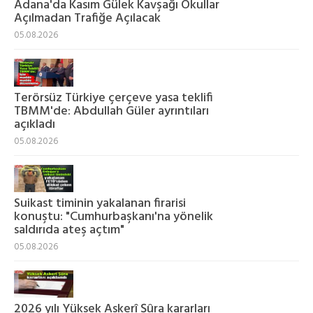
Adana'da Kasım Gülek Kavşağı Okullar
Açılmadan Trafiğe Açılacak
05.08.2026
Terörsüz Türkiye çerçeve yasa teklifi
TBMM'de: Abdullah Güler ayrıntıları
açıkladı
05.08.2026
Suikast timinin yakalanan firarisi
konuştu: "Cumhurbaşkanı'na yönelik
saldırıda ateş açtım"
05.08.2026
2026 yılı Yüksek Askerî Şûra kararları