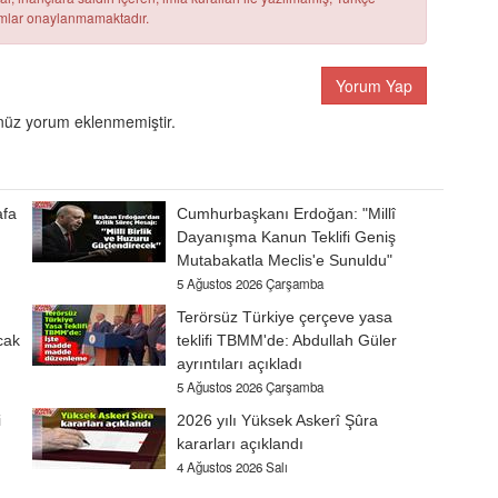
rumlar onaylanmamaktadır.
Yorum Yap
üz yorum eklenmemiştir.
afa
Cumhurbaşkanı Erdoğan: "Millî
Dayanışma Kanun Teklifi Geniş
Mutabakatla Meclis'e Sunuldu"
5 Ağustos 2026 Çarşamba
Terörsüz Türkiye çerçeve yasa
cak
teklifi TBMM'de: Abdullah Güler
ayrıntıları açıkladı
5 Ağustos 2026 Çarşamba
i
2026 yılı Yüksek Askerî Şûra
kararları açıklandı
4 Ağustos 2026 Salı