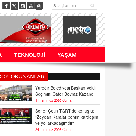
A
TEKNOLOJİ
YAŞAM
ÇOK OKUNANLAR
Yüreğir Belediyesi Başkan Vekili
Seçimini Cafer Boyraz Kazandı
31 Temmuz 2026 Cuma
Soner Çetin TGRT'de konuştu:
"Zeydan Karalar benim kardeşim
ve yol arkadaşımdır"
24 Temmuz 2026 Cuma