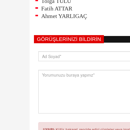
Tolga TÜLÜ
Fatih ATTAR
Ahmet YARLIGAÇ
GÖRÜŞLERINIZI BILDIRIN
UYARI:
Küfür, hakaret, rencide edici cümleler veya imala