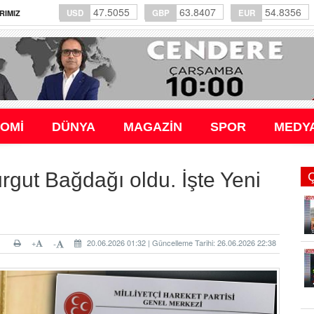
47.5055
63.8407
54.8356
USD
GBP
EUR
RIMIZ
OMİ
DÜNYA
MAGAZİN
SPOR
MEDY
ut Bağdağı oldu. İşte Yeni
+
20.06.2026 01:32 | Güncelleme Tarihi: 26.06.2026 22:38
-