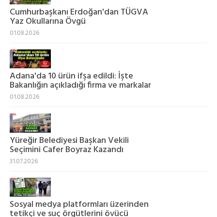
Cumhurbaşkanı Erdoğan'dan TÜGVA
Yaz Okullarına Övgü
01.08.2026
Adana'da 10 ürün ifşa edildi: İşte
Bakanlığın açıkladığı firma ve markalar
01.08.2026
Yüreğir Belediyesi Başkan Vekili
Seçimini Cafer Boyraz Kazandı
31.07.2026
Sosyal medya platformları üzerinden
tetikçi ve suç örgütlerini övücü