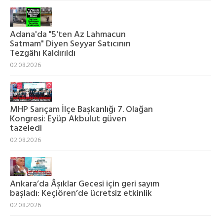
Adana'da "5'ten Az Lahmacun
Satmam" Diyen Seyyar Satıcının
Tezgâhı Kaldırıldı
02.08.2026
MHP Sarıçam İlçe Başkanlığı 7. Olağan
Kongresi: Eyüp Akbulut güven
tazeledi
02.08.2026
Ankara’da Âşıklar Gecesi için geri sayım
başladı: Keçiören’de ücretsiz etkinlik
02.08.2026