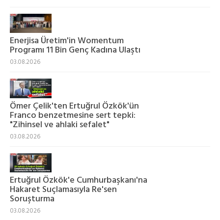
Enerjisa Üretim'in Womentum
Programı 11 Bin Genç Kadına Ulaştı
03.08.2026
Ömer Çelik'ten Ertuğrul Özkök'ün
Franco benzetmesine sert tepki:
"Zihinsel ve ahlaki sefalet"
03.08.2026
Ertuğrul Özkök'e Cumhurbaşkanı'na
Hakaret Suçlamasıyla Re'sen
Soruşturma
03.08.2026