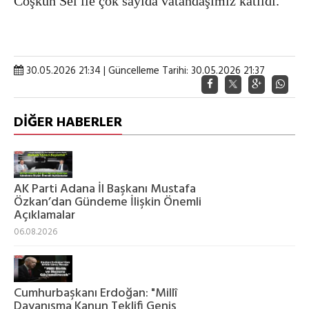
Coşkun Sel ile çok sayıda vatandaşımız katıldı.
30.05.2026 21:34 | Güncelleme Tarihi: 30.05.2026 21:37
DİĞER HABERLER
AK Parti Adana İl Başkanı Mustafa
Özkan’dan Gündeme İlişkin Önemli
Açıklamalar
06.08.2026
Cumhurbaşkanı Erdoğan: "Millî
Dayanışma Kanun Teklifi Geniş