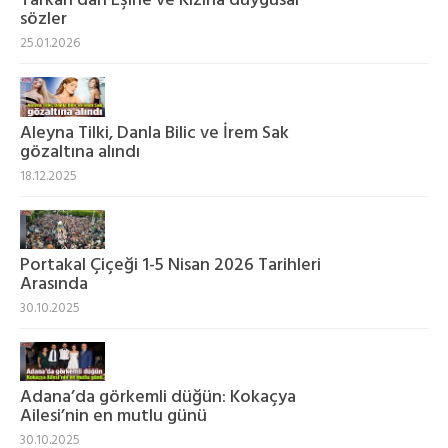
Tarkan'dan Eşine ve Kızına duygusal
sözler
25.01.2026
Aleyna Tilki, Danla Bilic ve İrem Sak
gözaltına alındı
18.12.2025
Portakal Çiçeği 1-5 Nisan 2026 Tarihleri
Arasında
30.10.2025
Adana’da görkemli düğün: Kokaçya
Ailesi’nin en mutlu günü
30.10.2025