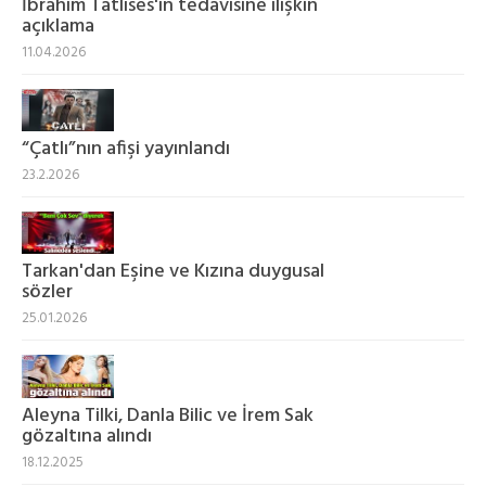
İbrahim Tatlıses'in tedavisine ilişkin
açıklama
11.04.2026
“Çatlı”nın afişi yayınlandı
23.2.2026
Tarkan'dan Eşine ve Kızına duygusal
sözler
25.01.2026
Aleyna Tilki, Danla Bilic ve İrem Sak
gözaltına alındı
18.12.2025