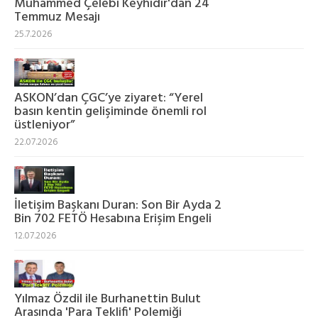
Muhammed Çelebi Keyhıdır'dan 24
Temmuz Mesajı
25.7.2026
ASKON’dan ÇGC’ye ziyaret: “Yerel
basın kentin gelişiminde önemli rol
üstleniyor”
22.07.2026
İletişim Başkanı Duran: Son Bir Ayda 2
Bin 702 FETÖ Hesabına Erişim Engeli
12.07.2026
Yılmaz Özdil ile Burhanettin Bulut
Arasında 'Para Teklifi' Polemiği