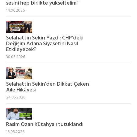
sesini hep birlikte yükseltelim”
14.06.2026
Selahattin Sekin Yazdı: CHP’deki
Değişim Adana Siyasetini Nasıl
Etkileyecek?
30.05.2026
Selahattin Sekin’den Dikkat Çeken
Aile Hikâyesi
24.05.2026
Rasim Ozan Kütahyalı tutuklandı
18.05.2026