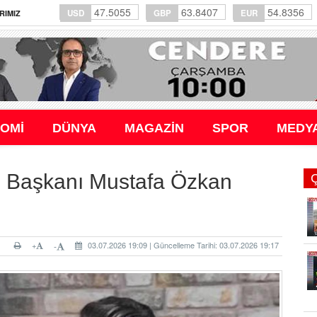
47.5055
63.8407
54.8356
USD
GBP
EUR
RIMIZ
OMİ
DÜNYA
MAGAZİN
SPOR
MEDY
İl Başkanı Mustafa Özkan
+
03.07.2026 19:09 | Güncelleme Tarihi: 03.07.2026 19:17
-