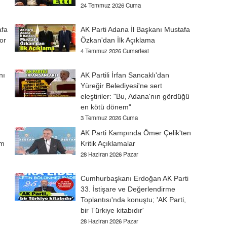
24 Temmuz 2026 Cuma
afa
AK Parti Adana İl Başkanı Mustafa
or
Özkan'dan İlk Açıklama
4 Temmuz 2026 Cumartesi
nı
AK Partili İrfan Sancaklı'dan
Yüreğir Belediyesi'ne sert
eleştiriler: "Bu, Adana'nın gördüğü
en kötü dönem"
3 Temmuz 2026 Cuma
AK Parti Kampında Ömer Çelik'ten
am
Kritik Açıklamalar
28 Haziran 2026 Pazar
Cumhurbaşkanı Erdoğan AK Parti
33. İstişare ve Değerlendirme
Toplantısı'nda konuştu; 'AK Parti,
bir Türkiye kitabıdır'
28 Haziran 2026 Pazar