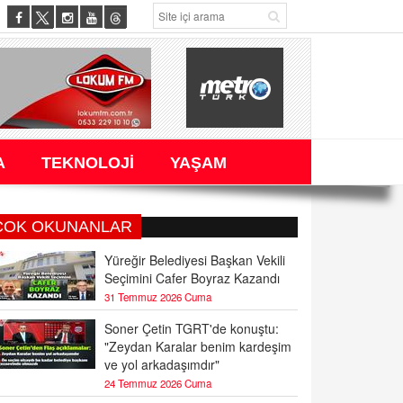
A
TEKNOLOJİ
YAŞAM
ÇOK OKUNANLAR
Yüreğir Belediyesi Başkan Vekili
Seçimini Cafer Boyraz Kazandı
31 Temmuz 2026 Cuma
Soner Çetin TGRT'de konuştu:
"Zeydan Karalar benim kardeşim
ve yol arkadaşımdır"
24 Temmuz 2026 Cuma