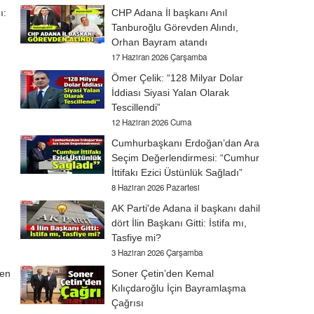
ı:
CHP Adana İl başkanı Anıl
Tanburoğlu Görevden Alındı,
Orhan Bayram atandı
17 Haziran 2026 Çarşamba
Ömer Çelik: “128 Milyar Dolar
İddiası Siyasi Yalan Olarak
Tescillendi”
12 Haziran 2026 Cuma
Cumhurbaşkanı Erdoğan’dan Ara
Seçim Değerlendirmesi: “Cumhur
İttifakı Ezici Üstünlük Sağladı”
8 Haziran 2026 Pazartesi
AK Parti'de Adana il başkanı dahil
dört İlin Başkanı Gitti: İstifa mı,
Tasfiye mi?
3 Haziran 2026 Çarşamba
den
Soner Çetin’den Kemal
Kılıçdaroğlu İçin Bayramlaşma
Çağrısı