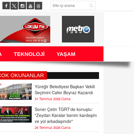
A
TEKNOLOJİ
YAŞAM
ÇOK OKUNANLAR
Yüreğir Belediyesi Başkan Vekili
Seçimini Cafer Boyraz Kazandı
31 Temmuz 2026 Cuma
Soner Çetin TGRT'de konuştu:
"Zeydan Karalar benim kardeşim
ve yol arkadaşımdır"
24 Temmuz 2026 Cuma