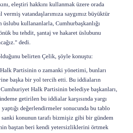
kını, eleştiri hakkını kullanmak üzere orada
l vermiş vatandaşlarımıza saygımız büyüktür
kin üslubu kullananlarla, Cumhurbaşkanlığı
nük bu tehdit, şantaj ve hakaret üslubunu
cağız." dedi.
olduğunu belirten Çelik, şöyle konuştu:
alk Partisinin o zamanki yönetimi, bunları
ne başka bir yol tercih etti. Bu iddiaların
 Cumhuriyet Halk Partisinin belediye başkanları,
gündeme getirilen bu iddialar karşısında yargı
r, yaptığı değerlendirmeler sonucunda bu tablo
da sanki konunun tarafı bizmişiz gibi bir gündem
in baştan beri kendi yetersizliklerini örtmek