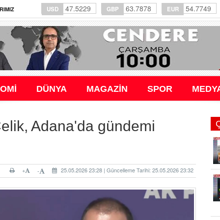
47.5229
63.7878
54.7749
USD
GBP
EUR
RIMIZ
OMİ
DÜNYA
MAGAZİN
SPOR
MEDY
Çelik, Adana'da gündemi
+
25.05.2026 23:28 | Güncelleme Tarihi: 25.05.2026 23:32
-