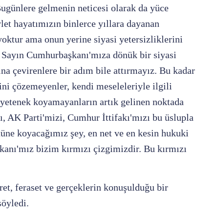
Bugünlere gelmenin neticesi olarak da yüce
vlet hayatımızın binlerce yıllara dayanan
yoktur ama onun yerine siyasi yetersizliklerini
, Sayın Cumhurbaşkanı'mıza dönük bir siyasi
ına çevirenlere bir adım bile attırmayız. Bu kadar
i çözemeyenler, kendi meseleleriyle ilgili
i yetenek koyamayanların artık gelinen noktada
, AK Parti'mizi, Cumhur İttifakı'mızı bu üslupla
nüne koyacağımız şey, en net ve en kesin hukuki
kanı'mız bizim kırmızı çizgimizdir. Bu kırmızı
iret, feraset ve gerçeklerin konuşulduğu bir
söyledi.