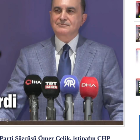
Parti Sözcüsü Ömer Çelik, istinafın CHP