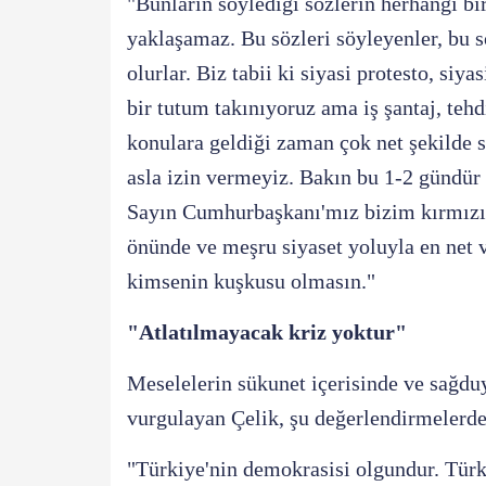
"Bunların söylediği sözlerin herhangi b
yaklaşamaz. Bu sözleri söyleyenler, bu s
olurlar. Biz tabii ki siyasi protesto, siy
bir tutum takınıyoruz ama iş şantaj, tehd
konulara geldiği zaman çok net şekilde s
asla izin vermeyiz. Bakın bu 1-2 gündür 
Sayın Cumhurbaşkanı'mız bizim kırmızı ç
önünde ve meşru siyaset yoluyla en net 
kimsenin kuşkusu olmasın."
"Atlatılmayacak kriz yoktur"
Meselelerin sükunet içerisinde ve sağdu
vurgulayan Çelik, şu değerlendirmelerd
"Türkiye'nin demokrasisi olgundur. Türki