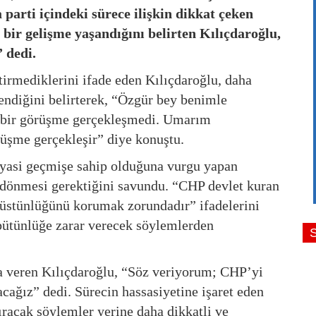
 parti içindeki sürece ilişkin dikkat çeken
 bir gelişme yaşandığını belirten Kılıçdaroğlu,
 dedi.
irmediklerini ifade eden Kılıçdaroğlu, daha
endiğini belirterek, “Özgür bey benimle
ar bir görüşme gerçekleşmedi. Umarım
şme gerçekleşir” diye konuştu.
iyasi geçmişe sahip olduğuna vurgu yapan
e dönmesi gerektiğini savundu. “CHP devlet kuran
ki üstünlüğünü korumak zorundadır” ifadelerini
 bütünlüğe zarar verecek söylemlerden
a veren Kılıçdaroğlu, “Söz veriyorum; CHP’yi
cağız” dedi. Sürecin hassasiyetine işaret eden
tıracak söylemler yerine daha dikkatli ve