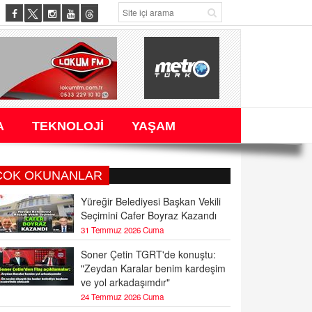
A
TEKNOLOJİ
YAŞAM
ÇOK OKUNANLAR
Yüreğir Belediyesi Başkan Vekili
Seçimini Cafer Boyraz Kazandı
31 Temmuz 2026 Cuma
Soner Çetin TGRT'de konuştu:
"Zeydan Karalar benim kardeşim
ve yol arkadaşımdır"
24 Temmuz 2026 Cuma