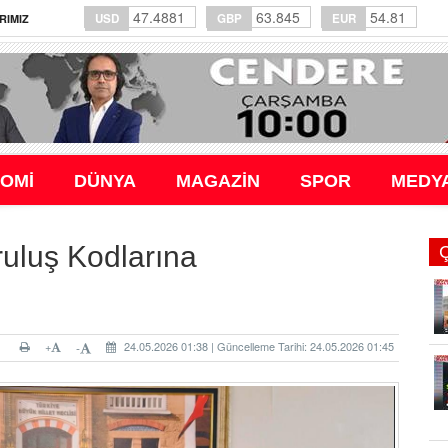
47.4881
63.845
54.81
USD
GBP
EUR
RIMIZ
OMİ
DÜNYA
MAGAZİN
SPOR
MEDY
ruluş Kodlarına
+
24.05.2026 01:38 | Güncelleme Tarihi: 24.05.2026 01:45
-