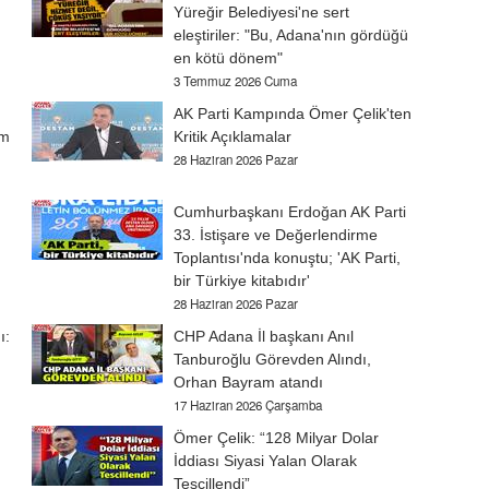
Yüreğir Belediyesi'ne sert
eleştiriler: "Bu, Adana'nın gördüğü
en kötü dönem"
3 Temmuz 2026 Cuma
AK Parti Kampında Ömer Çelik'ten
am
Kritik Açıklamalar
28 Haziran 2026 Pazar
Cumhurbaşkanı Erdoğan AK Parti
33. İstişare ve Değerlendirme
Toplantısı'nda konuştu; 'AK Parti,
bir Türkiye kitabıdır'
28 Haziran 2026 Pazar
ı:
CHP Adana İl başkanı Anıl
Tanburoğlu Görevden Alındı,
Orhan Bayram atandı
17 Haziran 2026 Çarşamba
Ömer Çelik: “128 Milyar Dolar
İddiası Siyasi Yalan Olarak
Tescillendi”