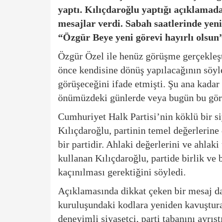
yaptı. Kılıçdaroğlu yaptığı açıklamada
mesajlar verdi. Sabah saatlerinde yeni
“Özgür Beye yeni görevi hayırlı olsun”
Özgür Özel
ile henüz görüşme gerçekleşt
önce kendisine dönüş yapılacağının söyl
görüşeceğini ifade etmişti. Şu ana kad
önümüzdeki günlerde veya bugün bu görü
Cumhuriyet Halk Partisi’nin köklü bir s
Kılıçdaroğlu, partinin temel değerlerin
bir partidir. Ahlaki değerlerini ve ahla
kullanan Kılıçdaroğlu, partide birlik ve
kaçınılması gerektiğini söyledi.
Açıklamasında dikkat çeken bir mesaj d
kuruluşundaki kodlara yeniden kavuştura
deneyimli siyasetçi, parti tabanını ayrış