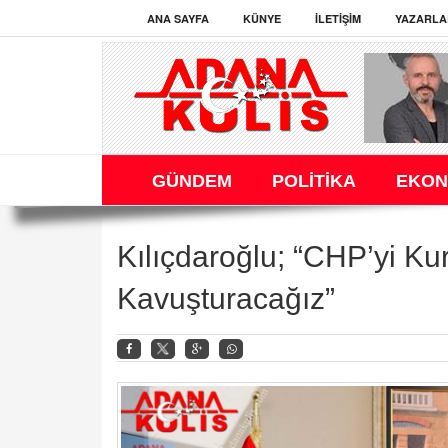
ANA SAYFA
KÜNYE
İLETIŞIM
YAZARLA
GÜNDEM
POLİTİKA
EKON
Kılıçdaroğlu; “CHP’yi Ku
Kavuşturacağız”