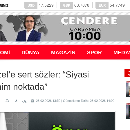
47.5229
63.7878
54.7749
USD
GBP
EUR
RIMIZ
OMİ
DÜNYA
MAGAZİN
SPOR
MEDY
l’e sert sözler: “Siyasi
him noktada”
+
26.02.2026 13:52 | Güncelleme Tarihi: 26.02.2026 14:00
-