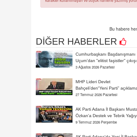
karakter kullanılmayan ve büyük harflerle yazılmış yo
Bu habere hen
DİĞER HABERLER
Cumhurbaşkanı Başdanışmanı
Uçum'dan "elitist faşistler" çıkışı
3 Ağustos 2026 Pazartesi
MHP Lideri Devlet
Bahçeli’den“Yeni Parti” açıklam
27 Temmuz 2026 Pazartesi
AK Parti Adana İl Başkanı Must
Özkan'a Destek ve Tebrik Yağıy
9 Temmuz 2026 Perşembe
AK Parti Adana'da Yeni İl Başka