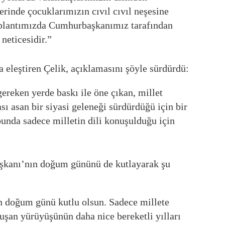
rinde çocuklarımızın cıvıl cıvıl neşesine
toplantımızda Cumhurbaşkanımız tarafından
neticesidir.”
a eleştiren Çelik, açıklamasını şöyle sürdürdü:
ereken yerde baskı ile öne çıkan, millet
sı asan bir siyasi geleneği sürdürdüğü için bir
bunda sadece milletin dili konuşulduğu için
şkanı’nın doğum gününü de kutlayarak şu
 doğum günü kutlu olsun. Sadece millete
uşan yürüyüşünün daha nice bereketli yılları