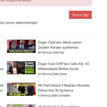
rumlar onaylanmamaktadır.
Yorum Yap
üz yorum eklenmemiştir.
Özgür Özel'den dikkat çeken
Zeydan Karalar açıklaması
28 Temmuz 2026 Salı
Özgür Özel CHP'den İstifa Etti: 91
ası
Milletvekiliyle Birlikte Ayrıldı
24 Temmuz 2026 Cuma
afa
AK Parti Adana İl Başkanı Mustafa
or
Özkan'dan İlk Açıklama
4 Temmuz 2026 Cumartesi
nı
AK Partili İrfan Sancaklı'dan