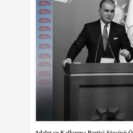
Adalet ve Kalkınma Partisi
Sözcüsü
Ö