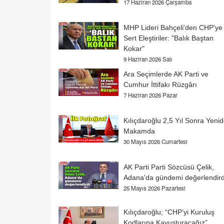
17 Haziran 2026 Çarşamba
MHP Lideri Bahçeli'den CHP'ye
Sert Eleştiriler: "Balık Baştan
Kokar"
9 Haziran 2026 Salı
Ara Seçimlerde AK Parti ve
Cumhur İttifakı Rüzgârı
7 Haziran 2026 Pazar
Kılıçdaroğlu 2,5 Yıl Sonra Yeni
Makamda
30 Mayıs 2026 Cumartesi
AK Parti Parti Sözcüsü Çelik,
Adana'da gündemi değerlendird
25 Mayıs 2026 Pazartesi
Kılıçdaroğlu; “CHP’yi Kuruluş
Kodlarına Kavuşturacağız”