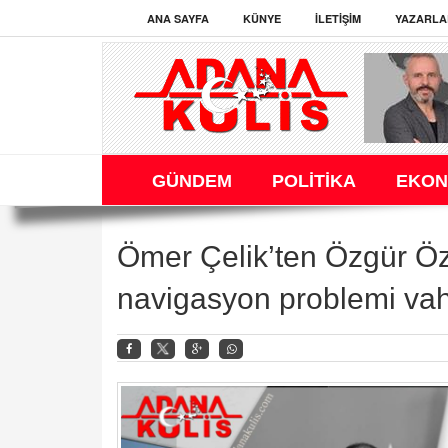
ANA SAYFA
KÜNYE
İLETIŞIM
YAZARLA
GÜNDEM
POLİTİKA
EKON
Ömer Çelik’ten Özgür Öze
navigasyon problemi va