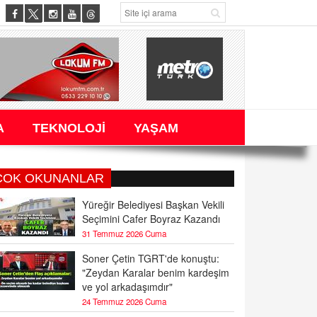
A
TEKNOLOJİ
YAŞAM
ÇOK OKUNANLAR
Yüreğir Belediyesi Başkan Vekili
Seçimini Cafer Boyraz Kazandı
31 Temmuz 2026 Cuma
Soner Çetin TGRT'de konuştu:
"Zeydan Karalar benim kardeşim
ve yol arkadaşımdır"
24 Temmuz 2026 Cuma