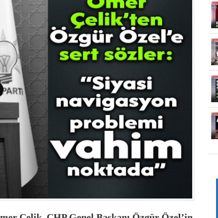
mer Çelik
, CHP Genel Başkanı
Özgür Özel
’in