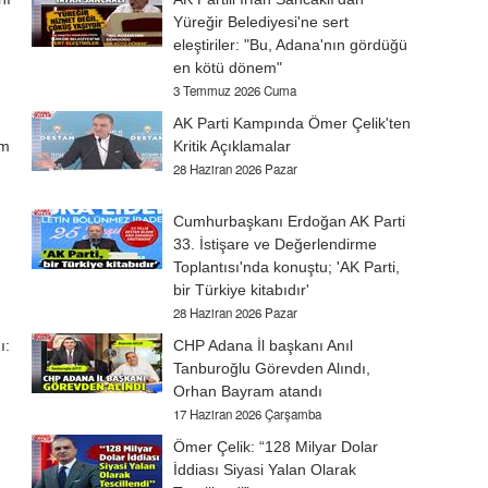
Yüreğir Belediyesi'ne sert
eleştiriler: "Bu, Adana'nın gördüğü
en kötü dönem"
3 Temmuz 2026 Cuma
AK Parti Kampında Ömer Çelik'ten
am
Kritik Açıklamalar
28 Haziran 2026 Pazar
Cumhurbaşkanı Erdoğan AK Parti
33. İstişare ve Değerlendirme
Toplantısı'nda konuştu; 'AK Parti,
bir Türkiye kitabıdır'
28 Haziran 2026 Pazar
ı:
CHP Adana İl başkanı Anıl
Tanburoğlu Görevden Alındı,
Orhan Bayram atandı
17 Haziran 2026 Çarşamba
Ömer Çelik: “128 Milyar Dolar
İddiası Siyasi Yalan Olarak