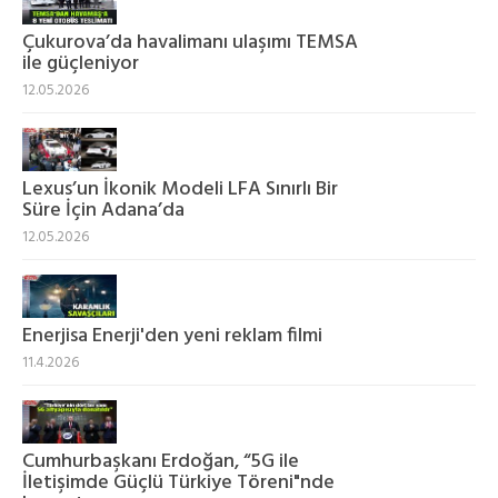
Çukurova’da havalimanı ulaşımı TEMSA
ile güçleniyor
12.05.2026
Lexus’un İkonik Modeli LFA Sınırlı Bir
Süre İçin Adana’da
12.05.2026
Enerjisa Enerji'den yeni reklam filmi
11.4.2026
Cumhurbaşkanı Erdoğan, “5G ile
İletişimde Güçlü Türkiye Töreni"nde