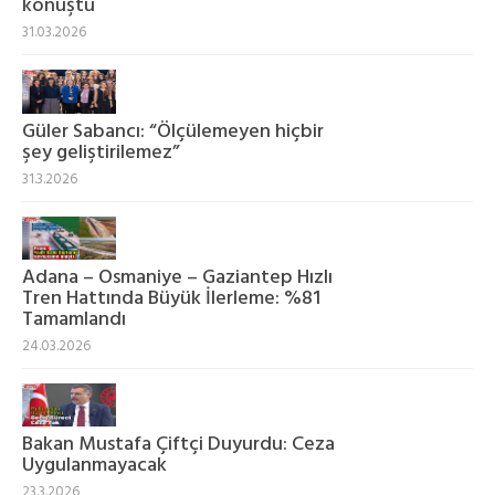
konuştu
31.03.2026
Güler Sabancı: “Ölçülemeyen hiçbir
şey geliştirilemez”
31.3.2026
Adana – Osmaniye – Gaziantep Hızlı
Tren Hattında Büyük İlerleme: %81
Tamamlandı
24.03.2026
Bakan Mustafa Çiftçi Duyurdu: Ceza
Uygulanmayacak
23.3.2026