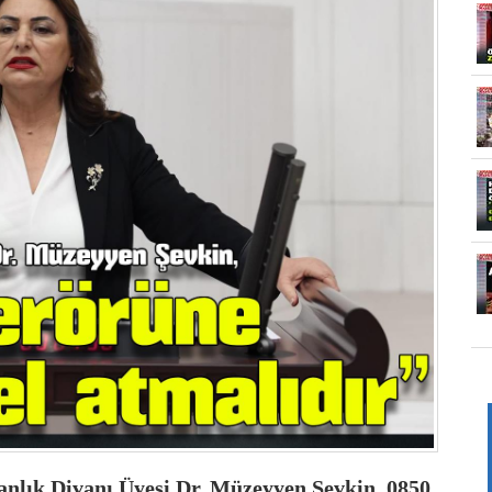
lık Divanı Üyesi Dr. Müzeyyen Şevkin, 0850