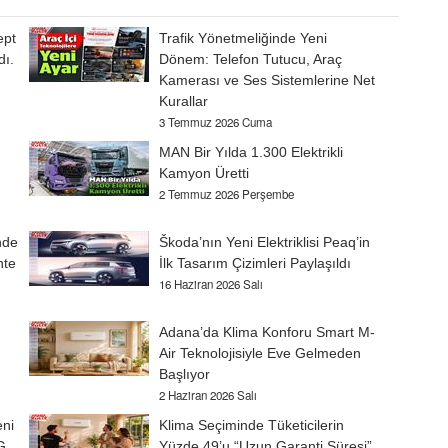
ept
Trafik Yönetmeliğinde Yeni
dı.
Dönem: Telefon Tutucu, Araç
Kamerası ve Ses Sistemlerine Net
Kurallar
3 Temmuz 2026 Cuma
MAN Bir Yılda 1.300 Elektrikli
Kamyon Üretti
2 Temmuz 2026 Perşembe
nde
Škoda’nın Yeni Elektriklisi Peaq’in
nte
İlk Tasarım Çizimleri Paylaşıldı
16 Haziran 2026 Salı
Adana’da Klima Konforu Smart M-
Air Teknolojisiyle Eve Gelmeden
Başlıyor
2 Haziran 2026 Salı
eni
Klima Seçiminde Tüketicilerin
G
Yüzde 49’u “Uzun Garanti Süresi”