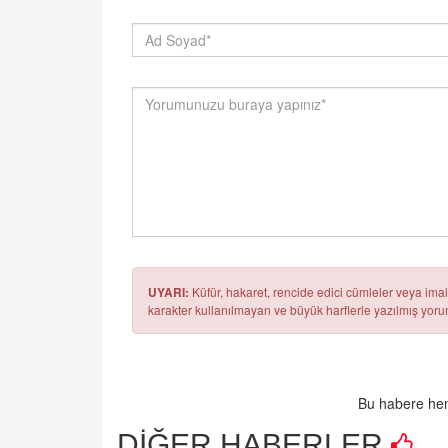
UYARI:
Küfür, hakaret, rencide edici cümleler veya imala
karakter kullanılmayan ve büyük harflerle yazılmış yo
Bu habere hen
DİĞER HABERLER