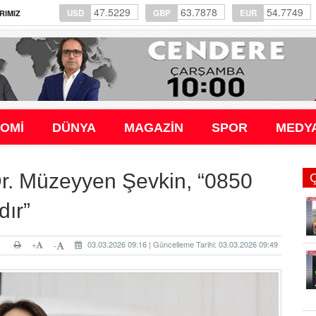
47.5229
63.7878
54.7749
USD
GBP
EUR
RIMIZ
OMİ
DÜNYA
MAGAZİN
SPOR
MEDY
Dr. Müzeyyen Şevkin, “0850
dır”
+
03.03.2026 09:16 | Güncelleme Tarihi: 03.03.2026 09:49
-