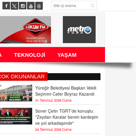
A
TEKNOLOJİ
YAŞAM
ÇOK OKUNANLAR
Yüreğir Belediyesi Başkan Vekili
Seçimini Cafer Boyraz Kazandı
31 Temmuz 2026 Cuma
Soner Çetin TGRT'de konuştu:
"Zeydan Karalar benim kardeşim
ve yol arkadaşımdır"
24 Temmuz 2026 Cuma