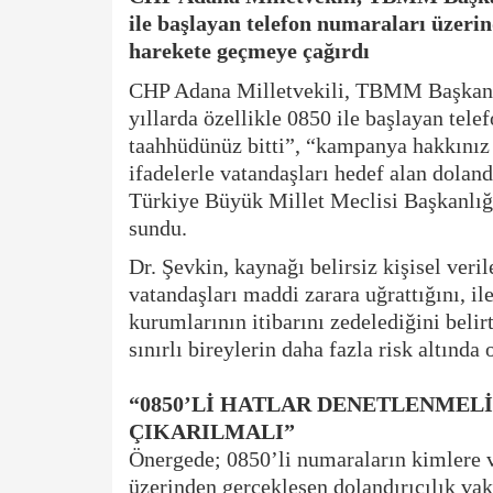
ile başlayan telefon numaraları üzerin
harekete geçmeye çağırdı
CHP Adana Milletvekili, TBMM Başkanl
yıllarda özellikle 0850 ile başlayan tele
taahhüdünüz bitti”, “kampanya hakkınız v
ifadelerle vatandaşları hedef alan doland
Türkiye Büyük Millet Meclisi Başkanlığı
sundu.
Dr. Şevkin, kaynağı belirsiz kişisel veri
vatandaşları maddi zarara uğrattığını, i
kurumlarının itibarını zedelediğini belirt
sınırlı bireylerin daha fazla risk altında
“0850’Lİ HATLAR DENETLENMELİ,
ÇIKARILMALI”
Önergede; 0850’li numaraların kimlere ve
üzerinden gerçekleşen dolandırıcılık vak