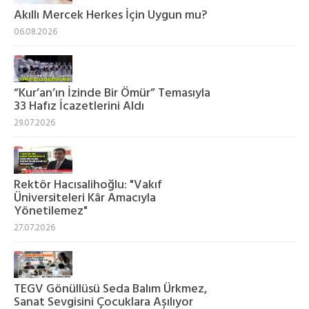
Akıllı Mercek Herkes İçin Uygun mu?
06.08.2026
“Kur’an’ın İzinde Bir Ömür” Temasıyla
33 Hafız İcazetlerini Aldı
29.07.2026
Rektör Hacısalihoğlu: "Vakıf
Üniversiteleri Kâr Amacıyla
Yönetilemez"
27.07.2026
TEGV Gönüllüsü Seda Balım Ürkmez,
Sanat Sevgisini Çocuklara Aşılıyor