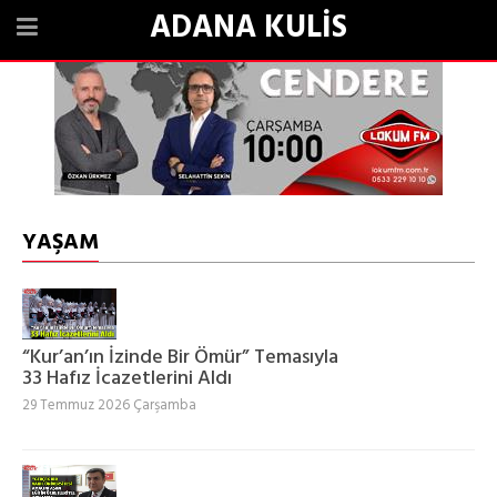
ADANA KULİS
YAŞAM
“Kur’an’ın İzinde Bir Ömür” Temasıyla
33 Hafız İcazetlerini Aldı
29 Temmuz 2026 Çarşamba